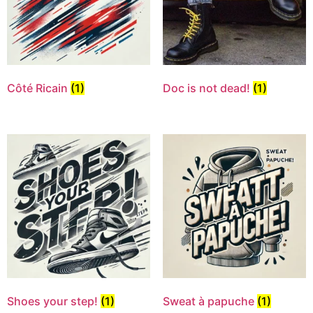
Côté Ricain
(1)
Doc is not dead!
(1)
Shoes your step!
(1)
Sweat à papuche
(1)