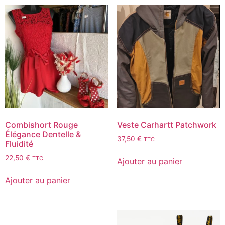
Combishort Rouge
Veste Carhartt Patchwork
Élégance Dentelle &
37,50
€
TTC
Fluidité
22,50
€
TTC
Ajouter au panier
Ajouter au panier